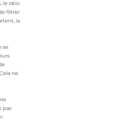
le ratio
e filtrer
rtent, la
e se
eurs
de
Cela ne
rie
t pas
un