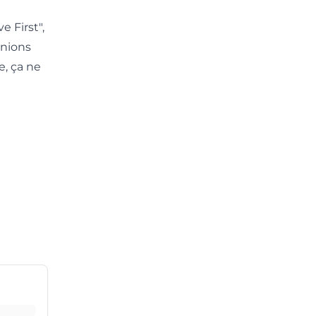
 First",
enions
e, ça ne