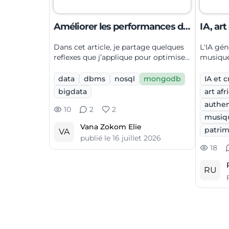
Améliorer les performances de
IA, art
ses requêtes MongoDB
l'authe
Dans cet article, je partage quelques
L'IA gén
reflexes que j’applique pour optimiser
musique 
mes traitements MongoDB a grande
d'authen
échelle.
d'émanc
data
dbms
nosql
mongodb
IA et c
bigdata
art afr
authen
10
2
2
musiqu
Vana Zokom Elie
patrim
VA
publié le
16 juillet 2026
18
RU