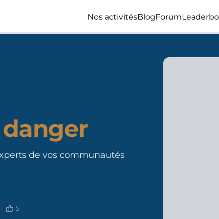
Nos activités
Blog
Forum
Leaderbo
 danger
s experts de vos communautés
5