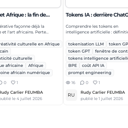
 et Afrique : la fin de
Tokens IA : derrière Chat
nticité ?
Claude, Gemini
érative façonne déjà la
Comprendre les tokens en
et l'art africains. Perte
intelligence artificielle : définiti
ticité ou nouvel outil
fonctionnement, tokenisation, 
ipation culturelle ?
API et bonnes pratiques.
réativité culturelle en Afrique
tokenisation LLM
token G
icain
token GPT
fenêtre de con
ticité culturelle
tokens intelligence artificiel
e africaine
Afrique
BPE
coût API IA
oine africain numérique
prompt engineering
0
1
16
0
1
Rudy Carlier FEUMBA
Rudy Carlier FEUMBA
RU
publié le
4 juillet 2026
publié le
1 juillet 2026