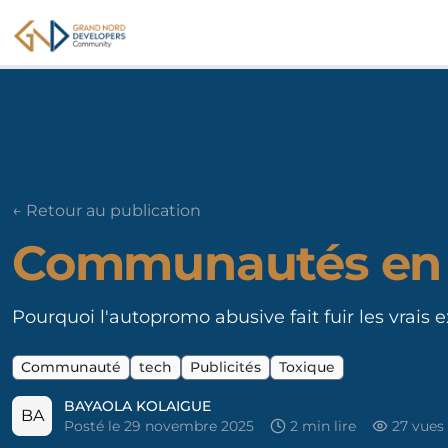
GNDC
← Retour au publication
Communautés en
Pourquoi l'autopromo abusive fait fuir les vrai
Communauté
tech
Publicités
Toxique
BAYAOLA KOLAIGUE
BA
Posté le
29 novembre 2025
2
min lire
27
vues