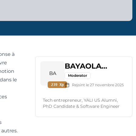
onse à
vre
BAYAOLA
motion
BA
KOLAIGUE
Moderator
dans le
239
Xp
Rejoint le
27 novembre 2025
ces
Tech entrepreneur, YALI US Alumni,
PhD Candidate & Software Engineer
s
autres.