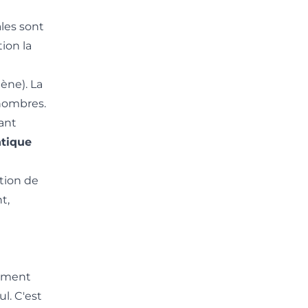
les sont
ion la
gène). La
 nombres.
ant
ntique
tion de
t,
nement
ul. C'est