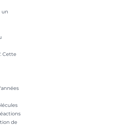
ù un
u
. Cette
d'années
lécules
réactions
tion de