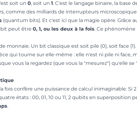
est soit un
0
, soit un
1
. C'est le langage binaire, la base d
ors, comme des milliards de interrupteurs microscopique
s
(quantum bits). Et c'est ici que la magie opère. Grâce au
bit peut être
0, 1, ou les deux à la fois
. Ce phénomène 
monnaie. Un bit classique est soit pile (0), soit face (1)
 qui tourne sur elle-même : elle n'est ni pile ni face, m
ue vous la regardez (que vous la "mesurez") qu'elle se "
ntique
la fois confère une puissance de calcul inimaginable. Si 2
uatre états : 00, 01, 10 ou 11, 2 qubits en superposition 
mps
.