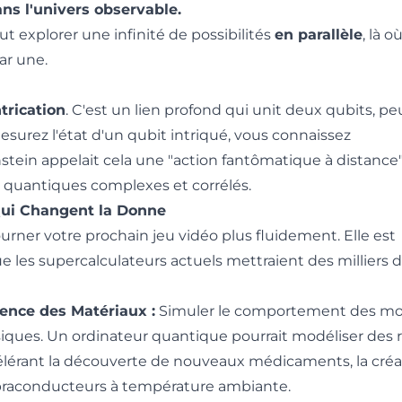
ns l'univers observable.
t explorer une infinité de possibilités
en parallèle
, là o
ar une.
ntrication
. C'est un lien profond qui unit deux qubits, pe
esurez l'état d'un qubit intriqué, vous connaissez
stein appelait cela une "action fantômatique à distance"
ts quantiques complexes et corrélés.
 Qui Changent la Donne
ourner votre prochain jeu vidéo plus fluidement. Elle est
 les supercalculateurs actuels mettraient des milliers 
ence des Matériaux :
Simuler le comportement des mo
siques. Un ordinateur quantique pourrait modéliser des 
élérant la découverte de nouveaux médicaments, la créa
upraconducteurs à température ambiante.