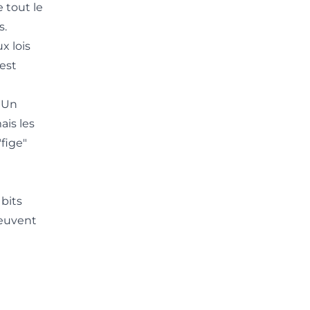
e tout le
s.
x lois
est
. Un
ais les
fige"
 bits
peuvent