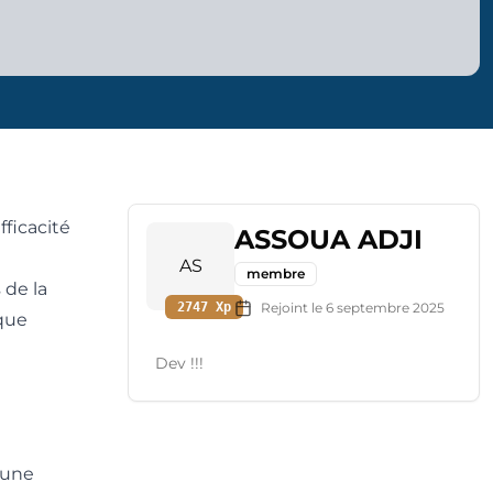
ficacité
ASSOUA ADJI
AS
membre
 de la
2747
Xp
Rejoint le
6 septembre 2025
ique
Dev !!!
t une