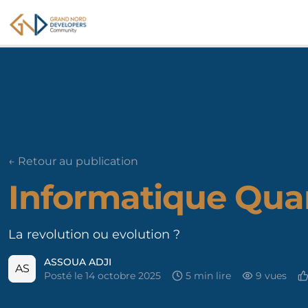
GNDC
← Retour au publication
Informatique Qua
La revolution ou evolution ?
ASSOUA ADJI
AS
Posté le
14 octobre 2025
5
min lire
9
vues