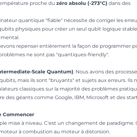
 température proche du
zéro absolu (-273°C)
dans des
nateur quantique "fiable" nécessite de corriger les erre
qubits physiques pour créer un seul qubit logique stable
umental.
evons repenser entièrement la façon de programmer p
s problèmes ne sont pas "quantiques-friendly".
Intermediate-Scale Quantum)
. Nous avons des process
its, mais ils sont "bruyants" et sujets aux erreurs. Ils 
ateurs classiques sur la majorité des problèmes pratiqu
re des géants comme Google, IBM, Microsoft et des star
que Commencer
ple mise à niveau. C'est un changement de paradigme. 
 moteur à combustion au moteur à distorsion.