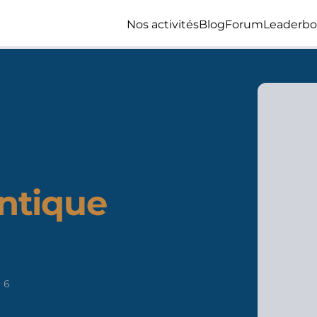
Nos activités
Blog
Forum
Leaderbo
ntique
6