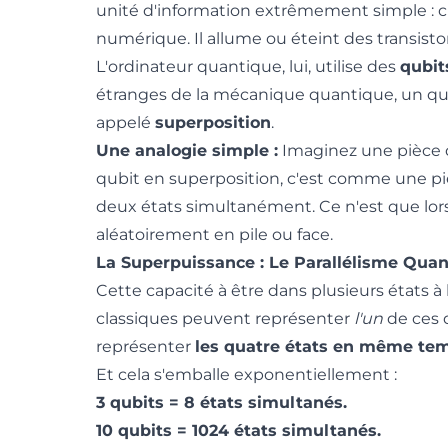
unité d'information extrêmement simple : c'
numérique. Il allume ou éteint des transist
L'ordinateur quantique, lui, utilise des
qubit
étranges de la mécanique quantique, un qu
appelé
superposition
.
Une analogie simple :
Imaginez une pièce de 
qubit en superposition, c'est comme une pièce
deux états simultanément. Ce n'est que lorsq
aléatoirement en pile ou face.
La Superpuissance : Le Parallélisme Qua
Cette capacité à être dans plusieurs états à 
classiques peuvent représenter
l'un
de ces q
représenter
les quatre états en même te
Et cela s'emballe exponentiellement :
3 qubits = 8 états simultanés.
10 qubits = 1024 états simultanés.