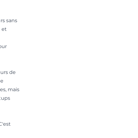
urs sans
 et
our
eurs de
ne
es, mais
tups
C'est