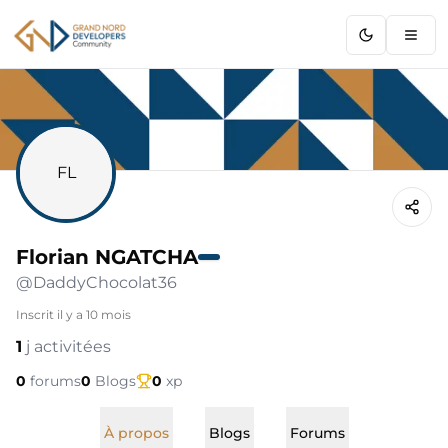
GNDC
FL
Florian NGATCHA
@
DaddyChocolat36
Inscrit
il y a 10 mois
1
j activitées
0
forums
0
Blogs
0
xp
À propos
Blogs
Forums