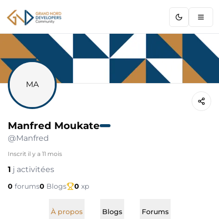
GNDC
MA
Manfred Moukate
@
Manfred
Inscrit
il y a 11 mois
1
j activitées
0
forums
0
Blogs
0
xp
À propos
Blogs
Forums