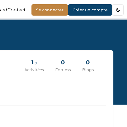
ard
Contact
Se connecter
Créer un compte
1
0
0
J
Activitées
Forums
Blogs