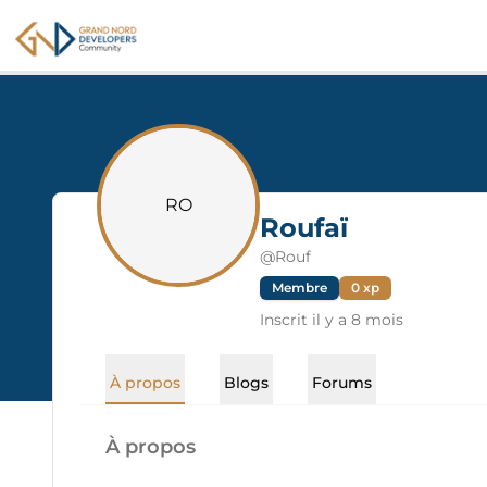
GNDC
RO
Roufaï
@
Rouf
Membre
0
xp
Inscrit
il y a 8 mois
À propos
Blogs
Forums
À propos