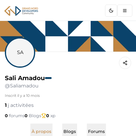
GNDC
SA
Sali Amadou
@
Saliamadou
Inscrit
il y a 10 mois
1
j activitées
0
forums
0
Blogs
0
xp
À propos
Blogs
Forums