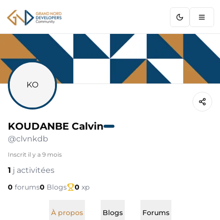
GNDC
KO
KOUDANBE Calvin
@
clvnkdb
Inscrit
il y a 9 mois
1
j activitées
0
forums
0
Blogs
0
xp
À propos
Blogs
Forums