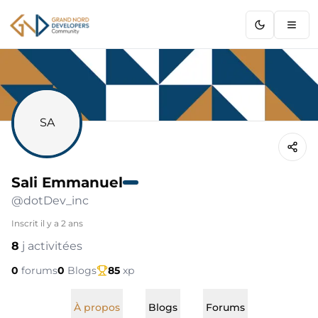
GNDC
SA
Sali Emmanuel
@
dotDev_inc
Inscrit
il y a 2 ans
8
j activitées
0
forums
0
Blogs
85
xp
À propos
Blogs
Forums