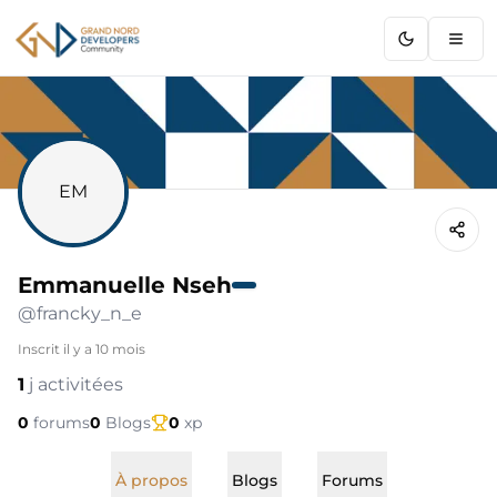
GNDC
EM
Emmanuelle Nseh
@
francky_n_e
Inscrit
il y a 10 mois
1
j activitées
0
forums
0
Blogs
0
xp
À propos
Blogs
Forums